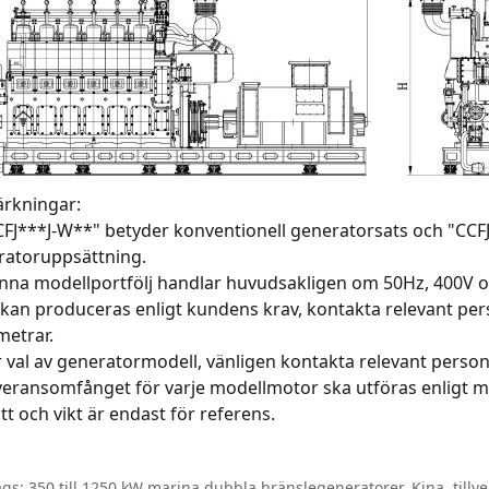
rkningar:
CFJ***J-W**" betyder konventionell generatorsats och "CCF
ratoruppsättning.
enna modellportfölj handlar huvudsakligen om 50Hz, 400V
kan produceras enligt kundens krav, kontakta relevant pers
metrar.
r val av generatormodell, vänligen kontakta relevant person
veransomfånget för varje modellmotor ska utföras enligt mo
tt och vikt är endast för referens.
gs: 350 till 1250 kW marina dubbla bränslegeneratorer, Kina, tillver