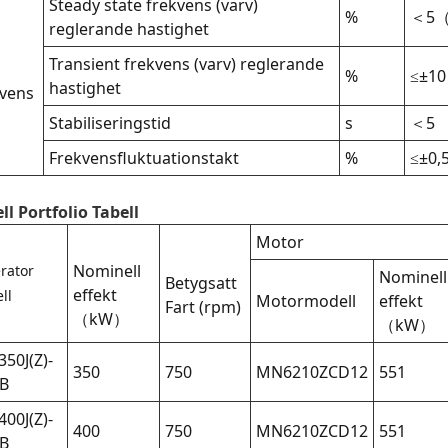
Steady state frekvens (varv)
%
＜5（p
reglerande hastighet
Transient frekvens (varv) reglerande
%
≤±10
hastighet
vens
Stabiliseringstid
s
＜5
Frekvensfluktuationstakt
%
≤±0,
l Portfolio Tabell
Motor
Nominell
rator
Nominell
Betygsatt
effekt
ll
Motormodell
effekt
Fart (rpm)
（kW）
（kW）
350J(Z)-
350
750
MN6210ZCD12
551
B
400J(Z)-
400
750
MN6210ZCD12
551
B