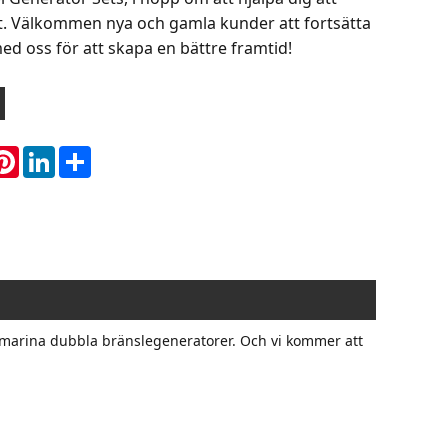
et. Välkommen nya och gamla kunder att fortsätta
d oss ​​för att skapa en bättre framtid!
hatsApp
Pinterest
LinkedIn
Share
 kW marina dubbla bränslegeneratorer. Och vi kommer att