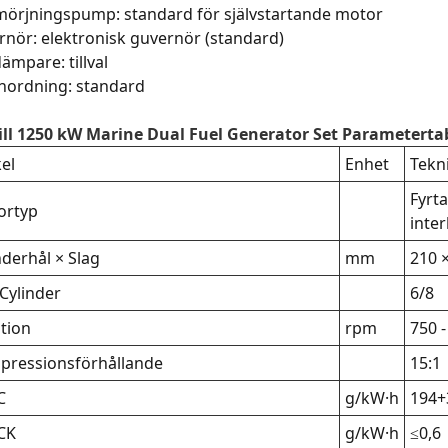
mörjningspump: standard för självstartande motor
nör: elektronisk guvernör (standard)
ämpare: tillval
anordning: standard
till 1250 kW Marine Dual Fuel Generator Set Parameterta
kel
Enhet
Tekn
Fyrta
ortyp
inter
nderhål × Slag
mm
210 
 Cylinder
6/8
tion
rpm
750 -
pressionsförhållande
15:1
C
g/kW·h
194+
CK
g/kW·h
≤0,6