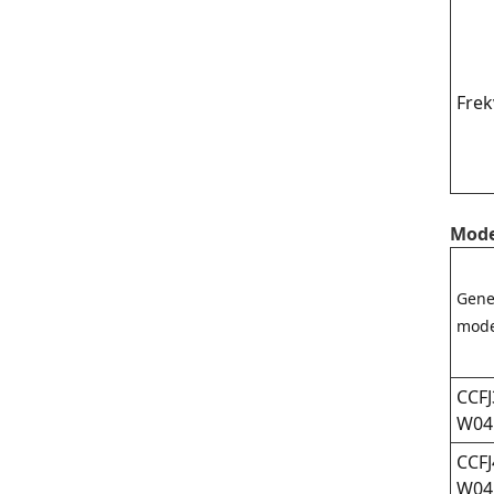
Frek
Model
Gene
mode
CCFJ
W04
CCFJ
W04