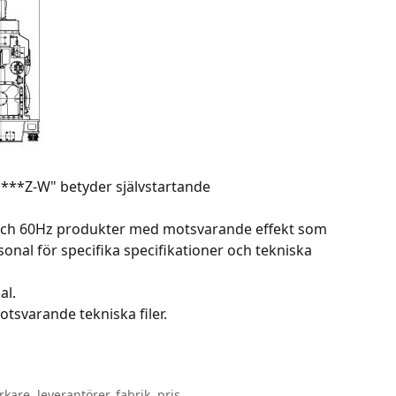
J***Z-W" betyder självstartande
 och 60Hz produkter med motsvarande effekt som
onal för specifika specifikationer och tekniska
al.
tsvarande tekniska filer.
kare, leverantörer, fabrik, pris