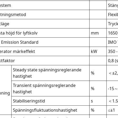
ystem
Stän
ktningsmetod
Flexi
tläge
Tryc
ta höjd för lyftkolv
mm
1650 
 Emission Standard
IMO T
rator märkeffekt
kW
350 -
ktfaktor
0,8 (
Steady state spänningsreglerande
%
＜±2,
hastighet
Transient spänningsreglerande
%
-15
hastighet
nning
Stabiliseringstid
s
＜1.5
Spänningsfluktuationshastighet
%
≤±1