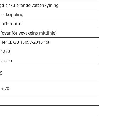
gd cirkulerande vattenkylning
bel koppling
kluftsmotor
(ovanför vevaxelns mittlinje)
ier II, GB 15097-2016 1:a
 1250
släpar)
5
～＋20