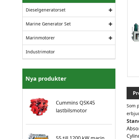
Dieselgeneratorset
Marine Generator Set
Marinmotorer
Industrimotor
Nya produkter
Pr
Cummins QSK45
Som pr
lastbilsmotor
erbju
Stand
Abso
Cylin
55 till 1200 kW marin