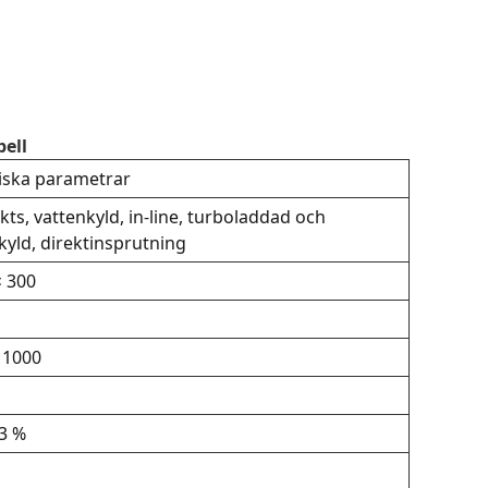
bell
iska parametrar
kts, vattenkyld, in-line, turboladdad och
kyld, direktinsprutning
× 300
 1000
3 %