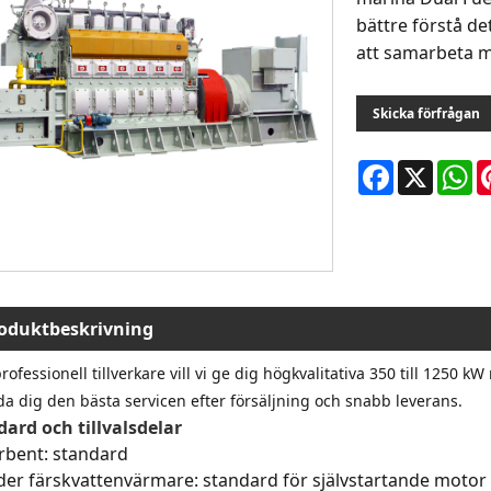
bättre förstå d
att samarbeta me
Skicka förfrågan
Facebook
X
W
oduktbeskrivning
ofessionell tillverkare vill vi ge dig högkvalitativa 350 till 1250
da dig den bästa servicen efter försäljning och snabb leverans.
ard och tillvalsdelar
rbent: standard
der färskvattenvärmare: standard för självstartande motor