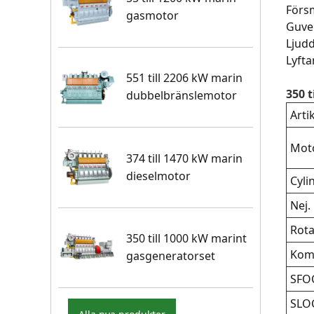
Förs
gasmotor
Guver
Ljudd
Lyft
551 till 2206 kW marin
350 
dubbelbränslemotor
Arti
Mot
374 till 1470 kW marin
dieselmotor
Cyli
Nej.
Rota
350 till 1000 kW marint
Kom
gasgeneratorset
SFO
SLO