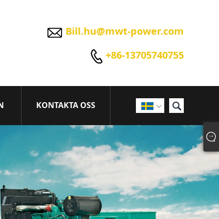

Bill.hu@mwt-power.com

+86-13705740755

N
KONTAKTA OSS
