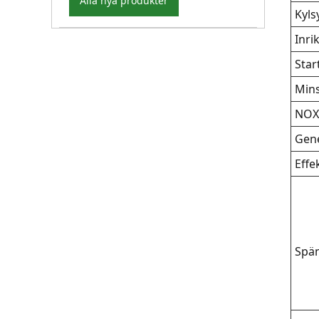
Alla nya produkter
Kyls
Inri
Star
Mins
NOX
Gene
Effe
Spä