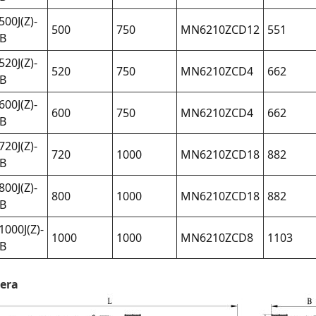
500J(Z)-
500
750
MN6210ZCD12
551
B
520J(Z)-
520
750
MN6210ZCD4
662
B
600J(Z)-
600
750
MN6210ZCD4
662
B
720J(Z)-
720
1000
MN6210ZCD18
882
B
800J(Z)-
800
1000
MN6210ZCD18
882
B
1000J(Z)-
1000
1000
MN6210ZCD8
1103
B
sera