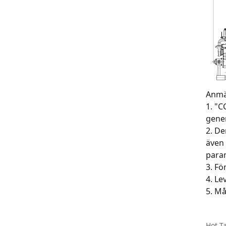
Anmä
1. "C
gene
2. D
även 
para
3. Fö
4. Le
5. Må
Hot Ta