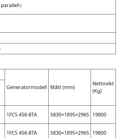
arallell）
5
Nettovikt
Generatormodell
Mått (mm)
(Kg)
1FC5 456-8TA
5830×1895×2965
19800
1FC5 456-8TA
5830×1895×2965
19800