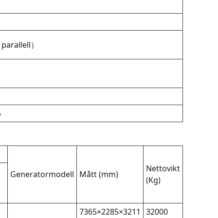
arallell）
5
Nettovikt
Generatormodell
Mått (mm)
(Kg)
7365×2285×3211
32000