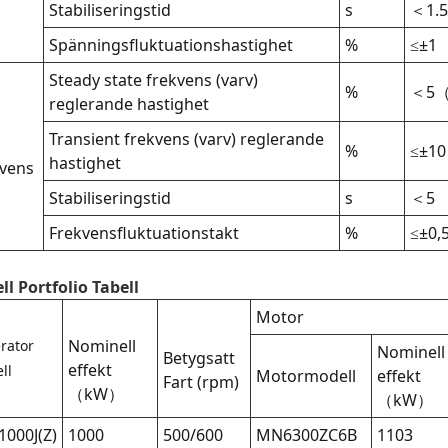
Stabiliseringstid
s
＜1.5
Spänningsfluktuationshastighet
%
≤±1
Steady state frekvens (varv)
%
＜5（p
reglerande hastighet
Transient frekvens (varv) reglerande
%
≤±10
hastighet
vens
Stabiliseringstid
s
＜5
Frekvensfluktuationstakt
%
≤±0,
l Portfolio Tabell
Motor
Nominell
rator
Nominell
Betygsatt
effekt
ll
Motormodell
effekt
Fart (rpm)
（kW）
（kW）
1000J(Z)
1000
500/600
MN6300ZC6B
1103