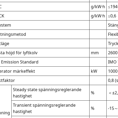
C
g/kW·h
≤194
CK
g/kW·h
≤0,6
ystem
Stän
ktningsmetod
Flexi
tläge
Tryc
ta höjd för lyftkolv
mm
2600 
 Emission Standard
IMO T
rator märkeffekt
kW
1000
ktfaktor
0,8 (
Steady state spänningsreglerande
%
＜±2,
hastighet
Transient spänningsreglerande
%
-15
hastighet
nning