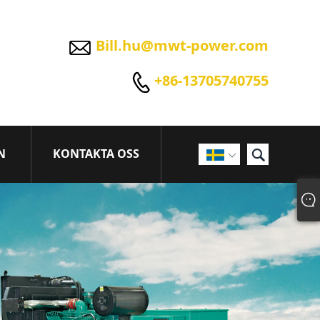

Bill.hu@mwt-power.com

+86-13705740755

N
KONTAKTA OSS
