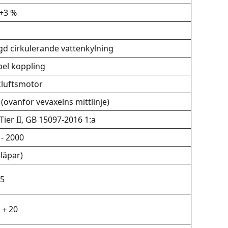
+3 %
gd cirkulerande vattenkylning
bel koppling
kluftsmotor
(ovanför vevaxelns mittlinje)
ier II, GB 15097-2016 1:a
 - 2000
släpar)
5
～＋20