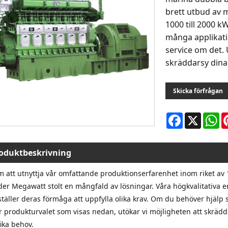
brett utbud av 
1000 till 2000 
många applikati
service om det.
skräddarsy dina
Skicka förfrågan
Facebook
X
W
oduktbeskrivning
 att utnyttja vår omfattande produktionserfarenhet inom riket av 
der Megawatt stolt en mångfald av lösningar. Våra högkvalitativa e
ställer deras förmåga att uppfylla olika krav. Om du behöver hjälp 
r produkturvalet som visas nedan, utökar vi möjligheten att skräd
ika behov.