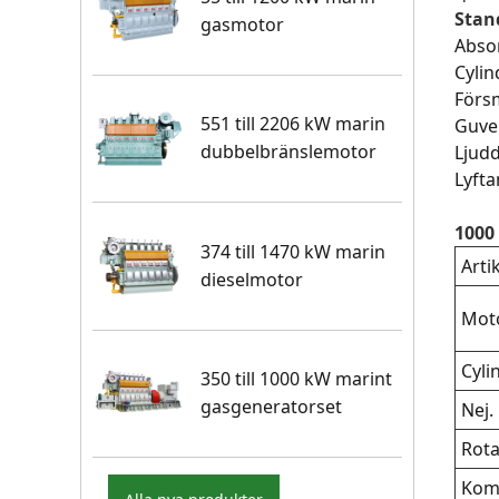
Stand
gasmotor
Abso
Cylin
Förs
551 till 2206 kW marin
Guver
dubbelbränslemotor
Ljudd
Lyft
1000
374 till 1470 kW marin
Arti
dieselmotor
Mot
Cyli
350 till 1000 kW marint
gasgeneratorset
Nej.
Rota
Kom