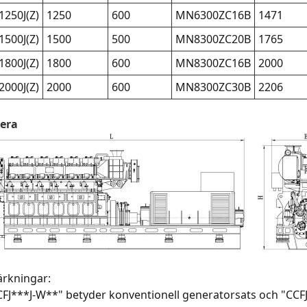
1250J(Z)
1250
600
MN6300ZC16B
1471
1500J(Z)
1500
500
MN8300ZC20B
1765
1800J(Z)
1800
600
MN8300ZC16B
2000
2000J(Z)
2000
600
MN8300ZC30B
2206
sera
rkningar:
CFJ***J-W**" betyder konventionell generatorsats och "CCF