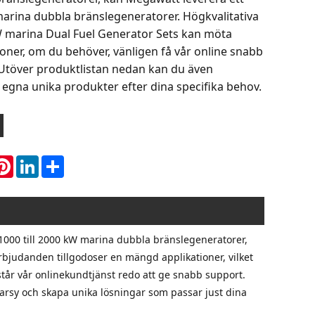
marina dubbla bränslegeneratorer. Högkvalitativa
kW marina Dual Fuel Generator Sets kan möta
oner, om du behöver, vänligen få vår online snabb
 Utöver produktlistan nedan kan du även
 egna unika produkter efter dina specifika behov.
hatsApp
Pinterest
LinkedIn
Share
1000 till 2000 kW marina dubbla bränslegeneratorer,
rbjudanden tillgodoser en mängd applikationer, vilket
står vår onlinekundtjänst redo att ge snabb support.
darsy och skapa unika lösningar som passar just dina