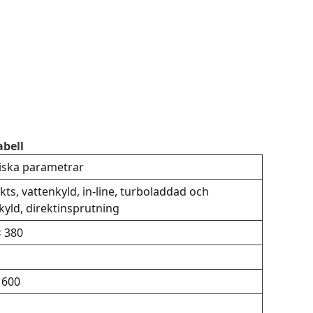
abell
iska parametrar
kts, vattenkyld, in-line, turboladdad och
kyld, direktinsprutning
× 380
 600