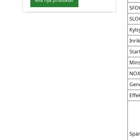
Alla nya produkter
SFO
SLO
Kyls
Inri
Star
Mins
NOX
Gene
Effe
Spä