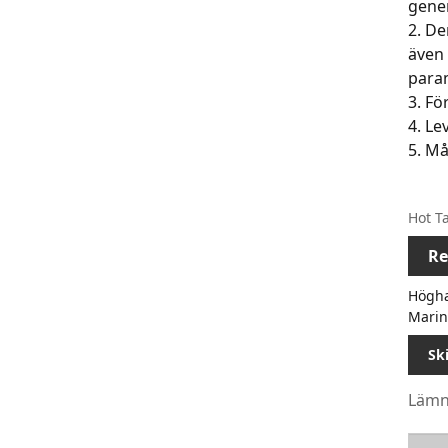
gene
2. D
även 
para
3. Fö
4. Le
5. Må
Hot Ta
Re
Högha
Marin
Sk
Lämna