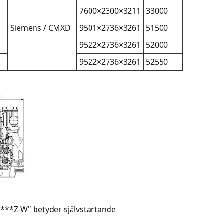
7600×2300×3211
33000
Siemens / CMXD
9501×2736×3261
51500
9522×2736×3261
52000
9522×2736×3261
52550
J***Z-W" betyder självstartande