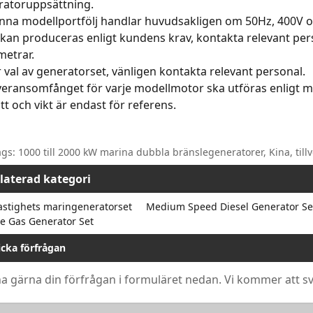
ratoruppsättning.
enna modellportfölj handlar huvudsakligen om 50Hz, 400V
kan produceras enligt kundens krav, kontakta relevant pers
metrar.
r val av generatorset, vänligen kontakta relevant personal.
veransomfånget för varje modellmotor ska utföras enligt mo
tt och vikt är endast för referens.
gs: 1000 till 2000 kW marina dubbla bränslegeneratorer, Kina, tillve
laterad kategori
stighets maringeneratorset
Medium Speed ​​Diesel Generator Se
e Gas Generator Set
icka förfrågan
 gärna din förfrågan i formuläret nedan. Vi kommer att sv