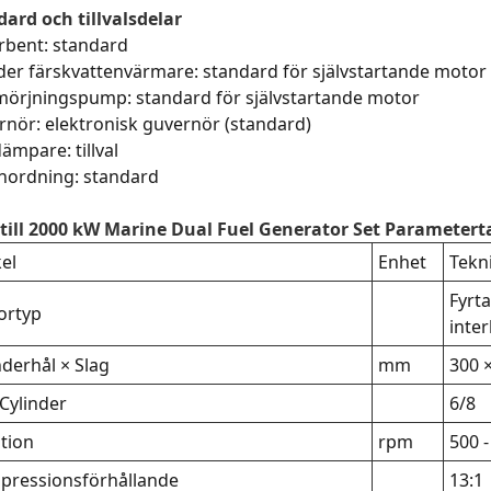
ard och tillvalsdelar
rbent: standard
der färskvattenvärmare: standard för självstartande motor
mörjningspump: standard för självstartande motor
nör: elektronisk guvernör (standard)
ämpare: tillval
anordning: standard
 till 2000 kW Marine Dual Fuel Generator Set Parametert
kel
Enhet
Tekn
Fyrta
ortyp
inter
nderhål × Slag
mm
300 
 Cylinder
6/8
tion
rpm
500 -
pressionsförhållande
13:1