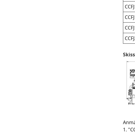
CCFJ
CCFJ
CCFJ
CCFJ
Skis
Anmä
1. "C