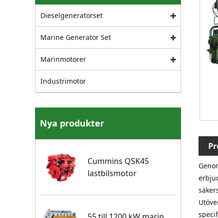
Dieselgeneratorset
Marine Generator Set
Marinmotorer
Industrimotor
Nya produkter
Pr
Cummins QSK45
Genom
lastbilsmotor
erbju
säker
Utöve
specif
55 till 1200 kW marin