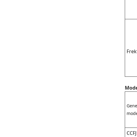
Frek
Model
Gene
mode
CCFJ