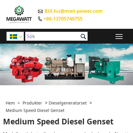
Bill.hu@mwt-power.com

+86-13705740755


Väx

>
>
Hem
>
Produkter
Dieselgeneratorset
Medium Speed ​​Diesel Genset
Medium Speed ​​Diesel Genset