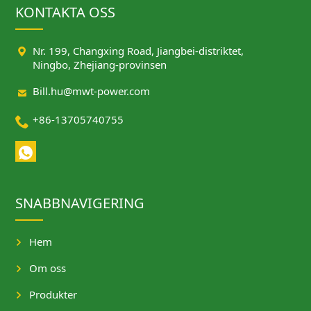
KONTAKTA OSS

Nr. 199, Changxing Road, Jiangbei-distriktet,
Ningbo, Zhejiang-provinsen

Bill.hu@mwt-power.com

+86-13705740755
SNABBNAVIGERING
Hem
Om oss
Produkter